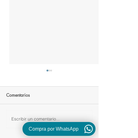
Comentarios
Escribir un comentario...
Marinado de Cítricos y
Marinado Cítric
Hierbas Aromáticas para
Eneldo y Jengibr
Compra por WhatsApp
pechuga
mojarra