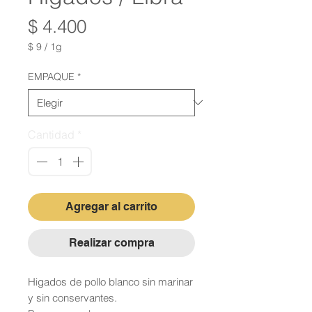
Precio
$ 4.400
$ 9
/
1g
$ 9
por
EMPAQUE
*
1
Gramo
Cantidad
*
Agregar al carrito
Realizar compra
Higados de pollo blanco sin marinar
y sin conservantes.