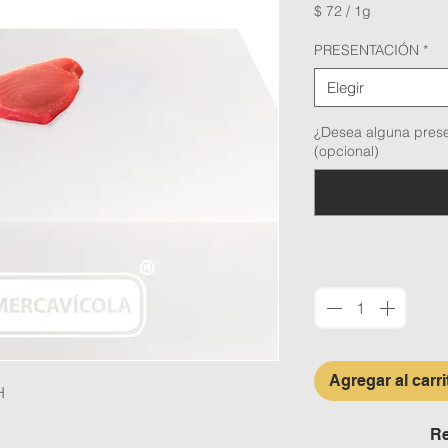
$ 72
/
1g
$ 72
por
PRESENTACIÓN
*
1
Gramo
Elegir
¿Desea alguna prese
(opcional)
Cantidad
*
Agregar al carri
H
Re