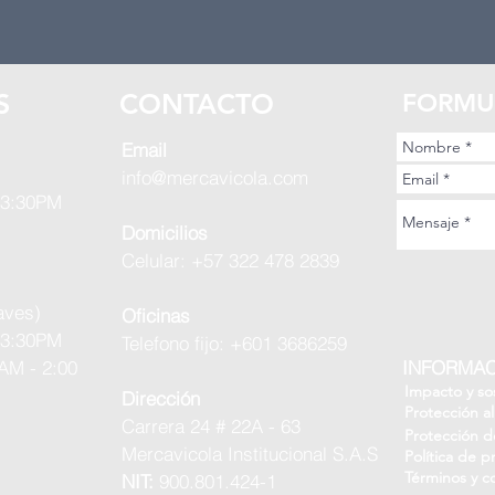
S
CONTACTO
FORMU
Email
info@mercavicola.com
 3:30PM
Domicilios
Celular: +57 322 478 2839
aves)
Oficinas
 3:30PM
Telefono fijo: +601 3686259
AM - 2:00
INFORMAC
Impacto y so
Dirección
Protección a
Carrera 24 # 22A - 63
Protección d
Mercavicola Institucional S.A.S
Política de p
Términos y c
NIT:
900.801.424-1