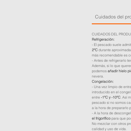
Cuidados del pr
CUIDADOS DEL PROD
Refrigeración:
- El pescado suele admi
2ºC
durante aproximad
más recomendable es co
- Antes de refrigerarlo 
Además, si lo que querem
podemos
añadir hielo p
nevera.
Congelación:
- Una vez limpio de ent
introducido en el conge
entre
-1ºC y -10ºC
. Así 
pescado si no somos ca
a la hora de prepararlo 
- A la hora de desconge
el frigorífico
para que poc
No mezclar con otros pro
calidad y uso de vida.