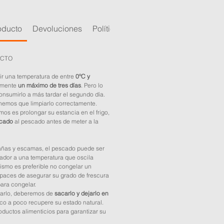
oducto
Devoluciones
Política de calidad
UCTO
tir una temperatura de entre
0ºC y
amente
un máximo de tres días
. Pero lo
nsumirlo a más tardar el segundo día.
tenemos que limpiarlo correctamente.
os es prolongar su estancia en el frigo,
icado
al pescado antes de meter a la
rañas y escamas, el pescado puede ser
lador a una temperatura que oscila
mismo es preferible no congelar un
paces de asegurar su grado de frescura
para congelar.
larlo, deberemos de
sacarlo y dejarlo en
o a poco recupere su estado natural.
ductos alimenticios para garantizar su