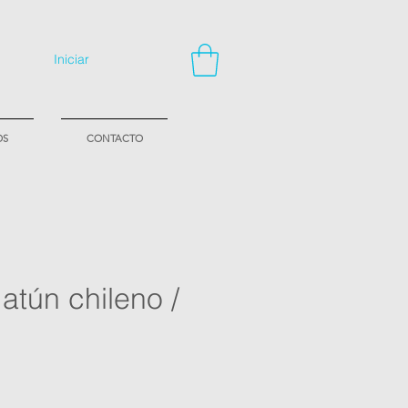
Iniciar
OS
CONTACTO
atún chileno /
cio