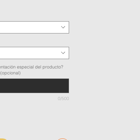
de
oferta
ntación especial del producto?
(opcional)
0/500