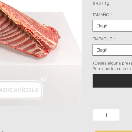
$ 43
/
1g
$ 43
por
TAMAÑO
*
1
Gramo
Elegir
EMPAQUE
*
Elegir
¿Desea alguna prese
Porcionado o entero 
Cantidad
*