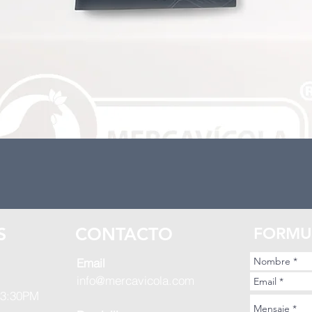
S
CONTACTO
FORMU
Email
info@mercavicola.com
 3:30PM