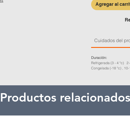
tá
Agregar al carri
Re
Cuidados del pr
Duración:
Refrigerada (3 - 4 ºc) 
Congelada (-18 ºc) , 10
Productos relacionado