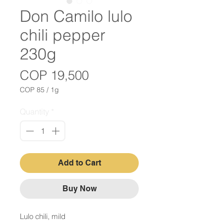
Don Camilo lulo
chili pepper
230g
Price
COP 19,500
COP 85
/
1g
COP 85
per
Quantity
*
1
Gram
Add to Cart
Buy Now
Lulo chili, mild