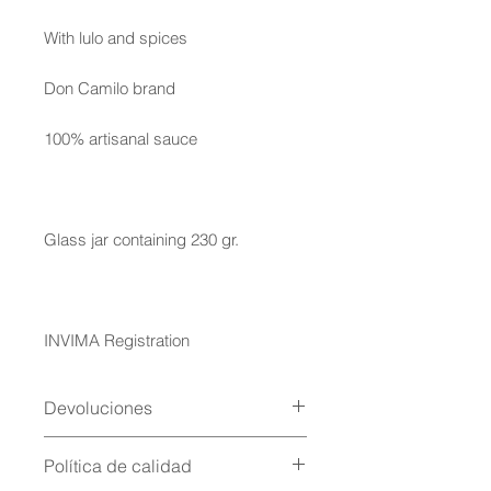
With lulo and spices
Don Camilo brand
100% artisanal sauce
Glass jar containing 230 gr.
INVIMA Registration
Devoluciones
Devoluciones inmediatamente o máximo 12
Política de calidad
horas después de entregado el producto.
Para las devoluciones el producto debe