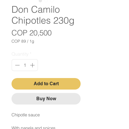
Don Camilo
Chipotles 230g
Price
COP 20,500
COP 89
/
1g
COP 89
per
Quantity
*
1
Gram
Add to Cart
Buy Now
Chipotle sauce
With panela and spices