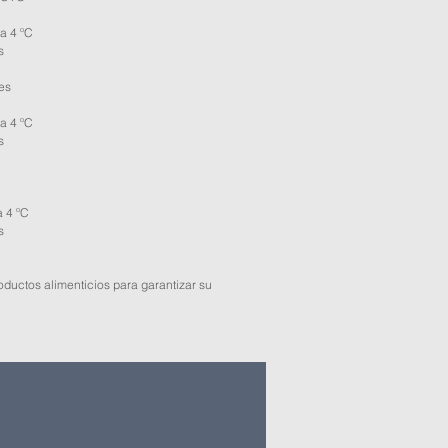
a 4 ºC
s
es
a 4 ºC
s
 4 ºC
s
ductos alimenticios para garantizar su