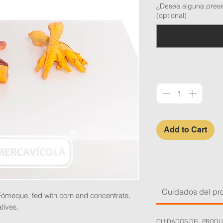
per
¿Desea alguna prese
1
(optional)
Gram
Quantity
*
Add to Cart
Cuidados del pr
Fómeque, fed with corn and concentrate,
tives.
CUIDADOS DEL PROD