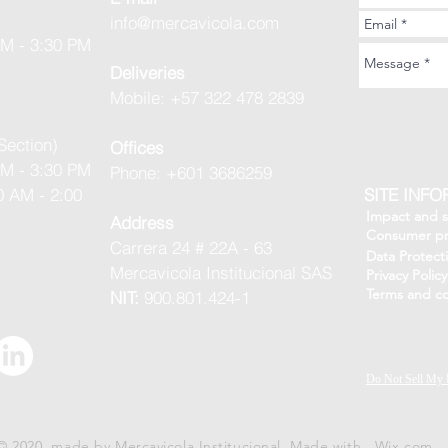
info@mercavicola.com
AM - 3:30 PM
Deliveries
Mobile: +57 322 478 2839
Section)
Offices
AM - 3:30 PM
Phone: +601 3686259
0 AM - 2:00
SITE INF
Impact and su
Address
Consumer pr
Carrera 24 # 22A - 63
Data Protect
Mercavicola Institucional SAS
Privacy Policy
Terms and co
NIT:
900.801.424-1
Do Not Sell My 
© 2020 made by Mercavicola Institucional. Made with
Wix.com