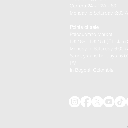
8
Carrera 24 # 22A - 63
p
e
Monday to Saturday 6:00 
r
1
G
Points of sale
r
Paloquemao Market
a
m
L80188 - L80154 (Chicken 
Monday to Saturday 6:00 
Sundays and holidays: 6:0
PM
In Bogotá, Colombia.