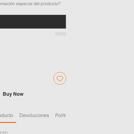
ntación especial del producto?
0/500
Buy Now
oducto
Devoluciones
Política de calidad
UCTO